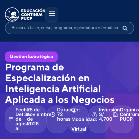
Gestión Estratégica
Programa de
Especialización en
Inteligencia Artificial
Aplicada a los Negocios
Fecha:
25 de
Duración:
Inversión:
Organiz
Del 31
noviembre
72
S/
Centru
de
de
horas
4,700
PUCP
Modalidad:
agosto
2026
al
Virtual