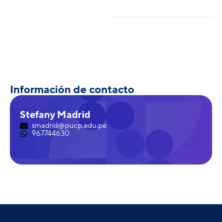
Información de contacto
Stefany Madrid
smadrid@pucp.edu.pe
967744630