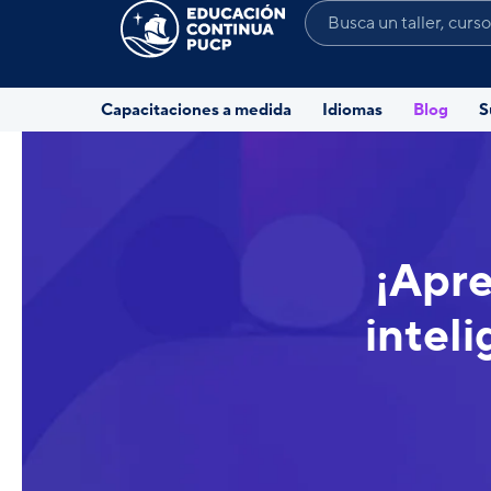
Capacitaciones a medida
Idiomas
Blog
S
¡Apre
inteli