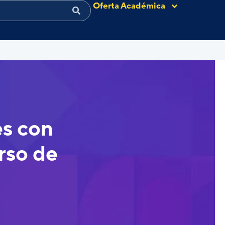
Oferta Académica
es con
urso de