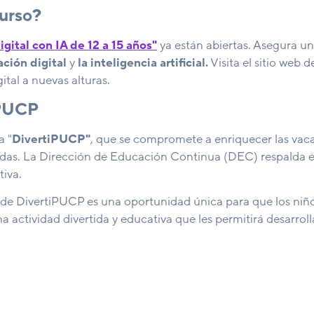
curso?
gital con IA de 12 a 15 años"
ya están abiertas. Asegura un 
ción digital
y
la inteligencia artificial
.
Visita el sitio web d
gital a nuevas alturas.
iPUCP
a "
DivertiPUCP
"
, que se compromete a enriquecer las vaca
idas. La Dirección de Educación Continua (DEC) respalda es
tiva.
A de DivertiPUCP es una oportunidad única para que los niñ
a actividad divertida y educativa que les permitirá desarroll